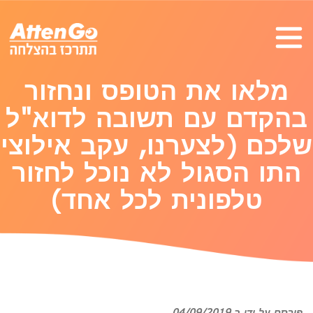
מלאו את הטופס ונחזור
בהקדם עם תשובה לדוא"ל
שלכם (לצערנו, עקב אילוצי
התו הסגול לא נוכל לחזור
טלפונית לכל אחד)
פורסם על ידי ב 04/09/2019