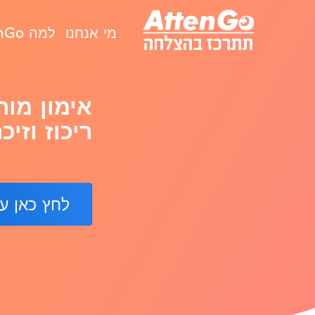
מי אנחנו
למה AttenGo
אימון מוח
ריכוז וזיכר
לחץ כאן ע