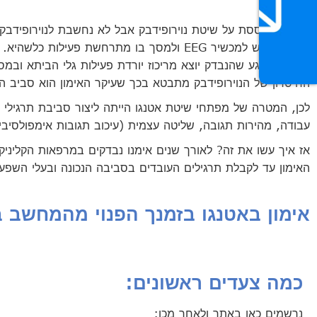
אטנגו מבוססת על שיטת נוירופידבק אבל לא נחשבת לנוירופידב
סביב הראש למכשיר EEG ולמסך בו מתרחשת פע
במסך. ברגע שהנבדק יוצא מריכוז יורדת פעילות גלי הביתא ובמס
החיסרון של הנוירופידבק מתבטא בכך שעיקר האימון הוא סביב הריכו
לכן, המטרה של מפתחי שיטת אטנגו הייתה ליצור סביבת תרגילי אי
עבודה, מהירות תגובה, שליטה עצמית (עיכוב תגובות אימפולסיביו
אז איך עשו את זה? לאורך שנים אימנו נבדקים במרפאות הקליני
האימון עד לקבלת תרגילים העובדים בסביבה הנכונה ובעלי השפעה מ
אימון באטנגו בזמנך הפנוי מהמחשב 
כמה צעדים ראשונים:
נרשמים כאן באתר ולאחר מכן: