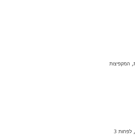
, המקפיצות
כמו בחדר כושר – אימון בהתמדה הוא המפתח לתוצאות. כדי לראות שינוי אמיתי, מומלץ להתאמן רק 30 דקות ביום, לפחות 3