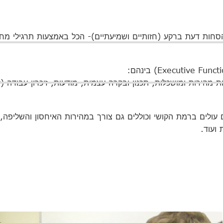
חות דעת ברקע (חזותיים ושמיעתיים)- הכל באמצעות תרגילי מח
ת מהירות ומושכלות, תכנון ובקרה עצמית, מודעות, זיכרון עבודה (
עולים ברמת הקושי וכוללים גם צורך במהירות האיחסון והשליפה, 
ועוד.