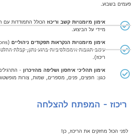
פעמים בשבוע.
אימון מיומנויות קשב וריכוז
הכולל התמודדות עם הס
מיידי על הביצוע.
אימון מיומנויות הנקראות תפקודים ניהוליים
(Executive Functions) בינהם:
עיכוב תגובות אימפולסיביות ברגע נתון, קבלת החלטו
ריכוז).
אימון תהליכי איחסון ושליפה מהזיכרון
- התרגילים 
כגון: חפצים, פנים, מספרים, שמות, צורות מופשטות 
ריכוז - המפתח להצלחה
לפני הכול מחזקים את הריכוז, כן!