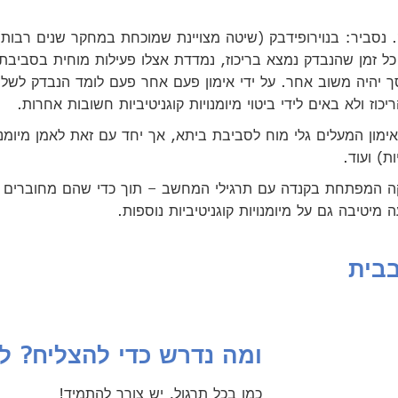
ק. נסביר: בנוירופידבק (שיטה מצויינת שמוכחת במחקר שנים רבו
ילות כלשהיא. כל זמן שהנבדק נמצא בריכוז, נמדדת אצלו פעילות מוחית בסב
ך יהיה משוב אחר. על ידי אימון פעם אחר פעם לומד הנבדק לשלוט
ז ולא באים לידי ביטוי מיומנויות קוגניטיביות חשובות אחרות.
מון המעלים גלי מוח לסביבת ביתא, אך יחד עם זאת לאמן מיומנויו
ת) ועוד.
קה המפתחת בקנדה עם תרגילי המחשב – תוך כדי שהם מחוברים לנ
יטיבה גם על מיומנויות קוגניטיביות נוספות.
בבית
ומה נדרש כדי להצליח? ל
כמו בכל תרגול, יש צורך להתמיד!