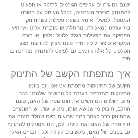
ישנם גם גירויים עקיפים הגורמים לתינוק או הפעוט
להתנתק מריכוז הנגרמים, בגלל העומס על ההורה
המטפל. למשל: אימא בשעת פעילות כשהתינוק
בזרועותיה (מאכילה, מחתלת או מדברת אליו) ואז היא
מפסיקה את הפעילות בגלל צלצול טלפון. או הורה
המקריא סיפור לילדו ומידי פעם מציץ להודעות מצג
הטלפון. כל אלה גורמים גם לפעוט להתנתק מהריכוז בו
היה.
איך מתפתח הקשב של התינוק
הקשב של התינוקות מתפתח אט אט ויום ביומו.
התינוקות מתרכזים בעזרת כל החושים שלהם: כבר
מיום הוולדם הם חשים את חום גופה של האם, טעם
החלב, חיבוק מי שנושא אותו, נענוע ועוד. יש האומרים
שהתינוק כבר לאחר כמה שבועות מיום שנולד מזהה את
תווי פניה של האם ואת קולה. לכן, הם מסוגלים להתרכז
גם בפנים של האם, מקשיבים לקולה וכל הדברים האלה