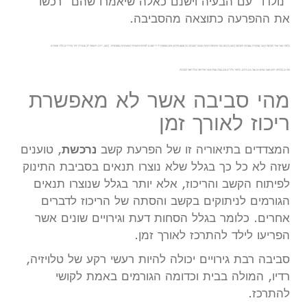
"נולדו" עם הבעיה וישנם כאלה שיאמרו שהם "רכשו"
את ההפרעה כתוצאה מהסביבה.
כלומר מצד אחד הפרעת קשב שמקורה בגנטיקה והפרעת קשב נרכשת עוד בתקופת הינקות כאשר הסביבה בה נמצא התינוק אינה מספקת לו די תנאים לפיתוח מיומנויות קוגניטיביות ספציפיות: קשב, ריכוז, תשומת לב ועשירה יותר בגירויים בלתי פוסקים.
כמו כן בהחלט ייתכן מצב שהוא גם גנטי וגם נרכש, כלומר נולדים עם בעיה גנטית אשר מחריפה בגלל תנאי הסביבה.
מהי סביבה אשר לא מאפשרת
ריכוז לאורך זמן
המצדדים בתיאוריה זו של הפרעת קשב
נרכשת
, טוענים
שזה לא כל כך בגלל שלא נוצרו תנאים בסביבת התינוק
לפיתוח הקשב והריכוז, אלא יותר בגלל שנוצרו תנאים
הגורמים לניתוקים בקשב והסתה של הריכוז לדברים
אחרים. כלומר בגלל הסחות דעת וגירויים שונים אשר
הפריעו לילד להתרכז לאורך זמן.
סביבה רבת גירויים יכולה להיות רעשי רקע של טלויזיה,
רדיו, המולה בבית וכדומה הגורמים באמת לקושי
להתרכז.