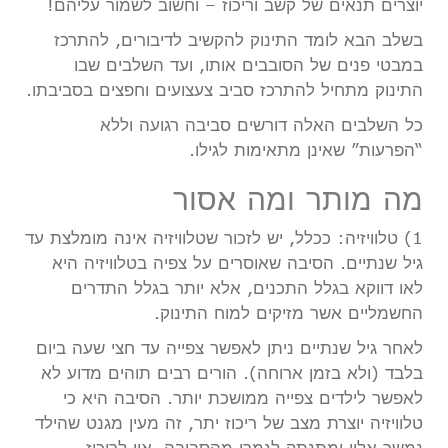
יוצרים תנאים של קשב וריכוז – וחשוב לשמור עליהם!
בשלב הבא לומד התינוק להקשיב לדיבורים, להתרכז
במבטי פנים של הסובבים אותו, ועד השלבים שבו
התינוק מתחיל להתרכז סביב צעצועים וחפצים בסביבתו.
כל השלבים האלה דורשים סביבה רגועה וללא
“הפרעות” שאינן מתאימות לגילו.
מה מותר ומה אסור
1) טלוויזיה: ככלל, יש לזכור שטלוויזיה אינה מומלצת עד
גיל שנתיים. הסיבה שאוסרים על צפיה בטלוויזיה היא
לאו דווקא בגלל התכנים, אלא יותר בגלל התדרים
החשמליים אשר מזיקים למוח התינוק.
לאחר גיל שנתיים ניתן לאפשר צפייה עד חצי שעה ביום
בלבד (ולא בזמן ארוחה). הורים רבים תוהים מדוע לא
לאפשר לילדים צפייה ממושכת יותר. הסיבה היא כי
טלוויזיה יוצרת מצב של ריכוז יתר, זה מעין מגנט שהילד
נמשך אליו ומתנתק לגמרי מהסביבה. אין לריכוז