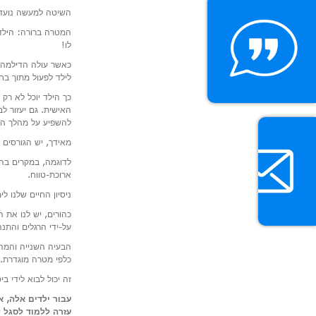
השיטה למעשה נועדה 
המטרה ברורה: הילד 
לו!
כאשר עולה הדילמה “
לילד לפעול מתוך בח
כך הילד יוכל לא רק
האישית. גם יעזור ל
להשפיע על מהלך הד
מאידך, יש הגורסים 
לדוגמה, במקרים בהם
ארוכת-טווח.
ניסיון החיים שלנו ל
כהורים, יש לנו את 
על-ידי הרגלים והתנ
הבעיה השנייה והמהו
כלפי מטרה מוגדרת.
זה יכול לבוא לידי ב
עבור ילדים אלה, 
עזרה ללמוד לסגל ל