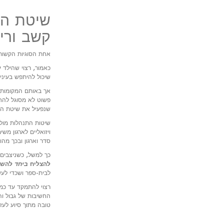
שיטת הפ
קשב וריכ
אחת הסוגיות הקשות
כאמור, רצוי שהילד 
שיכול להיתפש בעיני ה
אך באותם המקומות 
פשוט לא מסוגל להחז
שנפעיל את שיטת הפ
שיטות התנהלות מול י
ויזואליים לארגון מש
סדר וארגון ובכך מהו
כך למשל, כשניצבים
להצליח
ביחד
להשיג
לבית-ספר ושכדי לע
רצוי להתמקד עד כמה
החשיבות של גבול ו
טובה מתוך סיוע לעזו