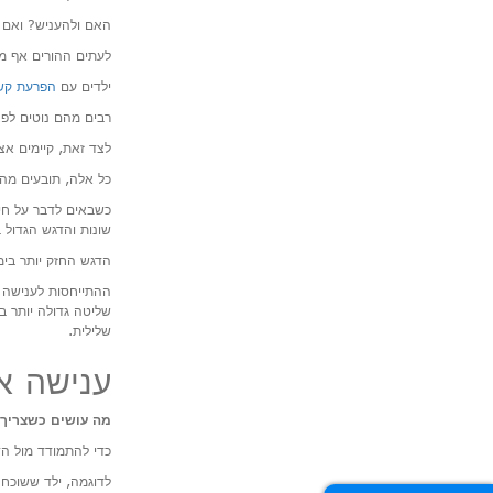
האם ולהעניש? ואם כ
לעתים ההורים אף מרג
ילדים עם
הפרעת קשב
רבים מהם נוטים לפצ
לצד זאת, קיימים אצ
כל אלה, תובעים מה
כשבאים לדבר על חינו
שונות והדגש הגדול 
הדגש החזק יותר בימינ
ההתייחסות לענישה א
שליטה גדולה יותר ב
שלילית.
ענישה א
מה עושים כשצריך 
כדי להתמודד מול הד
לדוגמה, ילד ששוכח 