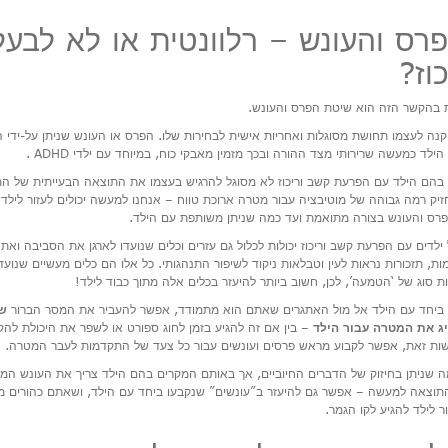
רס והעונש – רלוונטית או לא לבע
וז?
 בהקשר הזה הוא שיטת הפרס והעונש.
יקנה לעצמו תחושת מסוגלות ואחריות אישית לבחירות שלו. הפרס או העונש שניתן על-ידי
ילד כמעשה שרירותי מצד ההורה ובכך מזמין מאבקי כוח, במיוחד עם ילדי ADHD .
בהם הילד עם הפרעת קשב וריכוז לא מסוגל להרגיש בעצמו את התוצאה הבעייתית של התנ
יק רמה גבוהה של מוטיבציה עבור מטרה ארוכת טווח – אנחנו למעשה יכולים לעזור לילד
רס והעונש בצורה מתואמת ועד כמה שניתן משותפת עם הילד.
לדים עם הפרעת קשב וריכוז יכולות לכלול גם עזרים וכלים שנועדו לארגן את הסביבה ואת נ
ימות, תזכורות נראות לעין וטבלאות ניקוד לשיפור התנהגותי. כל אלו הם כלים מעשיים שנוע
ות סוג של ‘הטמעה’, לכן, חשוב ביותר להיעזר בכלים אלה מתוך כבוד לילד!
 ביחד עם הילד אל מול האתגרים שאתם הוא מתמודד, אפשר להעביר את המסר הברור
שא
 את המטרה עבור הילד
– בין אם זה להגיע בזמן לחוג ספורט או לשפר את היכולת לה
שות זאת, אפשר לקבוע מראש פרסים ועונשים עבור כל צעד של התקדמות לעבר המטרה.
 שניתן בחיזוק של הדברים החיוביים, אך באותם המקרים בהם הילד צריך את העונש המו
התוצאה למעשה – אפשר גם להיעזר ב”עונשים” שנקבעו ביחד עם הילד, ושאתם כהורים מ
ר לילד להגיע לקו הגמר.