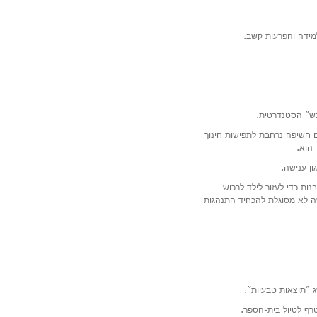
למידה והפרעות קשב.
נש” הסטנדרטית.
ים חשיפה נרחבת לתפישות חינוך
 הוא.
ון ענישה.
ות כדי לעזור לילד לרכוש
שה לא מסוגלת להכחיד התנהגות
ג “תוצאות טבעיות”.
רף לטיול בית-הספר.