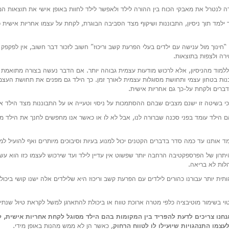
לנטרל את מאבקי הכוח בין ההורה לילד ולאפשר לילד לחוות באופן אישי את תוצאות המ
ילמד תוך ניסיון, התבוננות ושיקוף מצד הסביבה הבוגרת, לקחת על עצמו אחריות אישית
חינוך מול ענישה עם ילדים בעלי הפרעת קשב וריכוז” חשוב לזכור דבר חשוב, אין לפק
ירה ולצפות בתוצאות.
 ללמוד מהניסיון, אלא לרכוש מודעות עצמית גבוהה יותר. אם הדבר נעשה בצורה מתואמת 
בנות בטחון עצמי ותחושת מסוגלות עצמית לאורך זמן. כך הילד גם מפנים את תחושת העצמ
ברים ולקחת על-כך גם אחריות אישית.
כי בשיטה זו ישנם מצבים שבהם ההסתמכות על ניסוי וטעייה או על התבוננות מצד הילד א
 הילד עומד בפני סכנה שברורה לנו, אבל לא לו או כאשר אנו מחפשים לחנך את הילד מ
ימד אותנו עד כמה סדר בדברים הקטנים יכול למנוע בעיות וסיבוכים מיותרים ואף להועיל למט
היתרון של הפרספקטיבה הרחבה יותר שפשוט אין עדיין לילד ועד שירכוש לעצמו כזו הוא עש
הלות לא בריאה.
תית יותר עבורנו כהורים לילדים עם הפרעת קשב וריכוז היא שלילדים אלה ישנו קושי ביכו
יטוי בשימור מוטיבציה כלפי מטרה ארוכת טווח או ביכולת להתארגן למשל לקראת טיול שנתי
אנחנו צריכים לדעת להפריד בין המקומות בהם הילד מסוגל לקחת אחריות אישית, ל
עצמו התנהגויות שיועילו לו לטווח הרחוק
, כאשר הן לא ממש מהנות באופן מידי.