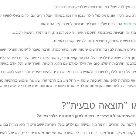
ן, איך להעניש? במיוחד כשנדרש לחזק סמכות הורית.
ישים חסרי אונים אל מול הילד עצמו וזה נכון במיוחד אצל הורים עם ילדים בעלי לקויות 
 וריכוז
הם ילדים שלרוב סובלים מבעיות למידה ו/או התנהגות.
ות על הבעיות באמצעות הקסם האישי, האינטליגנציה, היצירתיות והניצוץ הכובש.
לם רגישות גבוהה, טמפרמנטיות ולעתים קשיים רגשיים.
וריהם תשומת לב רבה ודורשים שיטות חינוך מתוחכמות, הרבה מעבר ל”שיטת הפרס והעו
ך מול ענישה עם ילדים בעלי הפרעת קשב וריכוז, חשוב לזכור כי ישנן שינויים כיום הכולל
בהבנה התרבותית שלנו כיום את הילד כאדם עם מלוא הזכויות והערך שיש לכל אדם באשר
ו על כבוד לילד, לרצונותיו ולאופיו הייחודי מביא הורים להיות זהירים יותר בנוגע לסוגיות כג
ף מהותית לתפישות חינוכיות שונות – החל מעיצוב התנהגותי שעושה שימוש בהתניות מובנ
מעשיו ועד לתפישות כגון שיטת אדלר או אנתרופוסופיה שגורסות מפורשות כי ענישה כעני
ו “תוצאה טבעית”?
להעמיד גבול ספציפי או רוצים לתקן התנהגות בלתי רצויה?
ילמה של ההורים “חינוך מול ענישה עם ילדים בעלי הפרעת קשב וריכוז” היא נעזרת במוש
לקחת מעיל, יסבול מקור ביום חורפי וילד ששכח את האישור מההורים בבית, לא יוכל להצט