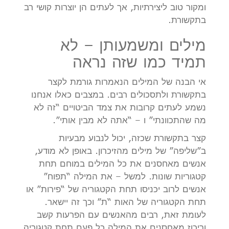
ומקור טוב ליצירתיות, אך לעתים הן יוצרות קושי רב
בתקשורת.
מילים ומשמעותן – לא
תמיד כמו שזה נראה
אי הבנה של המילים הנאמרות גורמת לקצר
בתקשורת ולתסכולים רבים. במצבים כאלו אנחנו
נשמע לעתים קרובות את צמד הביטויים “זה לא
מה שהתכוונתי” ו – “אתה לא מבין אותי”.
קצר בתקשורת שכזה, יכול לנבוע מבעיות
ב”שליפה” של מילים מהזיכרון. באופן לא מודע,
אנשים מאחסנים את כל המילים במוחם תחת
קטגוריות שונות. למשל – את המילה “תפוח”
אנשים לרוב יכניסו תחת הקטגוריה של “פירות” או
תחת הקטגוריה של האות “ת” וכך זה יישאר.
לעומת זאת, רבים מהאנשים עם הפרעות קשב
וריכוז מאחסנים את המילה כל פעם תחת קטגוריה