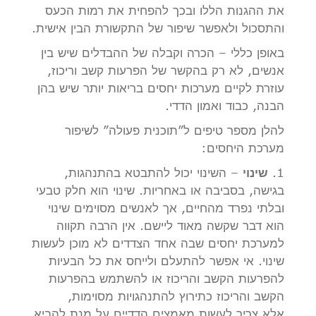
את ההגנות הללו ובכך להפחית את רמות הכעס
והתסכול ולאפשר שיפור של התקשורת הבין אישית.
באופן כללי – הכרה וקבלה של ההבדלים שיש בין
אנשים, לא רק בהקשר של הפרעות קשב וריכוז,
עוזרת לקיים מערכות יחסים בריאות יותר שיש בהן
הבנה, כבוד ואמון הדדי.
להלן מספר טיפים ל”תוכנית פעולה” לשיפור
מערכת היחסים:
1.
שינוי
– השינוי יכול להתבטא בהתנהגות,
בגישה, בסביבה או באחריות. שינוי הוא חלק טבעי
ובלתי נפרד מהחיים, אך לאנשים מסוימים שינוי
הוא דבר שקשה מאוד ליישם. אין הרבה תקווה
למערכת יחסים שבה אחד הצדדים לא מוכן לעשות
שינוי. אי אפשר להתעלם ולייחס את כל הבעיות
להפרעות הקשב והריכוז או להשתמש בהפרעות
הקשב והריכוז כתירוץ להתנהגויות מסוימות,
אלא צריך לעשות מאמצים הדדיים על מנת להביא