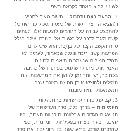
לשינוי ולבוא האחד לקראת השני.
2.
הבעת כעס ותסכול
– חשוב מאוד להביע
ולהוציא החוצה רגשות של כעס ותסכול כדי שתוכל
להתבצע עבודה על הגורמים לרגשות אלו. לעתים
קשה מאוד לדבר על רגשות אלו בצורה יעילה בגלל
טווח הקשב הקצר של בן/בת הזוג שיש להם
הפרעות קשב וריכוז ובגלל שכאמור, לעתים לא
תמיד המילים שנאמרות תואמות לכוונות
האמיתיות. ניתן להשתמש בפיתרון של כתיבה.
בכתיבה, יש יותר זמן לארגן את המחשבות ואת
המילים ולהוציא אותן החוצה בצורה שבה
המשמעות תהיה מובנת.
3.
קביעת סדרי עדיפויות בהתנהלות
היומיומית
– בדרך כלל, סדר העדיפויות של
הנושאים הגדולים שרלוונטיים לטווח הארוך, יהיו
זהים. הבעיה נוצרת בפעילויות היומיומיות, כפי
שהזכרנו קודם. ברגע ששני בני הזוג יבינו את סדר