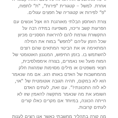
אחרת. למשל – קטגורית “פירות”, “ת” לתפוח,
“פ” לפירות או קטגוריה של חפצים עגולים.
צורת האחסון הבלתי מאורגנת הזו אצל אנשים עם
הפרעות קשב וריכוז, משפיעה במידה רבה על
התקשורת וגורמת להם להיראות הססניים מכיוון
שכל הזמן עליהם “לחפש” במוח את המילה
המתאימה או את הביטוי המתאים שהם רוצים
להשתמש בו. בזמן החיפוש, המנגנון האוטומטי של
המוח פועל ואז נאמרים, בצורה אימפולסיבית,
חצאי משפטים או מילים מסוימות שמהוות חלק
מהמחשבות של האדם באותו רגע. אם מה שנאמר
הוא לא במקום, תהיה תגובה אוטומטית של “אוי,
לא לזה התכוונתי!”. עם זאת, לעתים האדם
השומע את מה שנאמר מתקשה להאמין שזו לא
הייתה הכוונה, במיוחד אם מקרים כאלו קורים
לעתים קרובות.
מה קורה בתהליך מחשבתי כאשר אנו רוצים לענות