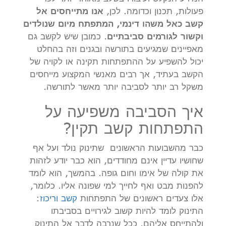
פעולות, תכנון וכדומה. לכן,
אנו מתייחסים אל
קשב כאל משהו דינמי, המתפתח מיום שנולדים
וקשור לגורמים סביבתיים
. כמובן שיש לקשב גם
מאפיינים שמגיעים בתורשה ובגנים וזה בהחלט
יכול להשפיע על ההתפתחות תקינה או לקויה של
הקשב בעתיד, אך רבים מאנשי המקצוע מייחסים
משקל רב יותר לסביבה יותר מאשר לתורשה.
איך הסביבה משפיעה על
התפתחות קשב תקין?
כבר מהשבועות הראשונים שתינוק נולד ועל אף
שחושיו עדיין אינם מחודדים, הוא כבר יודע לזהות
את קולה של אימו וחום גופה. בהמשך, הוא לומד
להפנות מבט ואף לחייך למי שפונה אליו. כלומר,
אלו צעדים ראשונים של התפתחות
קשב וריכוז
:
התינוק לומד להיות קשוב לגירויים בסביבתו
ולהתייחס אליהם. ככל שנרבה לדבר אל התינוק