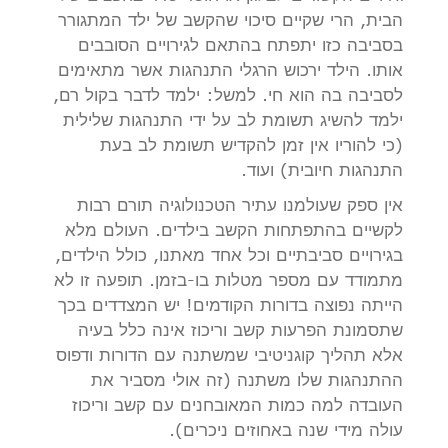
הבית, הרי שקיים סיכוי שהקשב של ילד המתגורר
בסביבה כזו יתפתח בהתאם לגירויים הסובבים
אותו. הילד ירכוש הרגלי התנהגות אשר מתאימים
לסביבה בה הוא חי. למשל: ילמד לדבר בקול רם,
ילמד להשיג תשומת לב על ידי התנהגות שלילית
(כי להוריו אין זמן להקדיש תשומת לב בעת
התנהגות חיובית) ועוד.
אין ספק שעולמנו עתיר הטכנולוגיה תורם רבות
לקשיים בהתפתחות הקשב בילדים. העולם מלא
בגירויים סביבתיים וכל אחד מאתנו, כולל הילדים,
מתמודד עם מספר מטלות בו-בזמן. תופעה זו לא
הייתה נפוצה בדורות הקודמים! יש המצדדים בכך
שתסמונת הפרעות קשב וריכוז אינה כלל בעיה
אלא תהליך קוגניטיבי שמשתנה עם הדורות ודפוס
ההתנהגות שלו משתנה (זה אולי מסביר את
העובדה למה כמות המאובחנים עם קשב וריכוז
עולה מידי שנה באחוזים ניכרים).