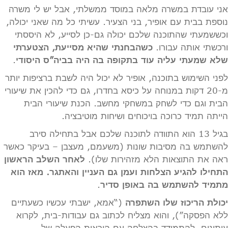
אני עובדת במשרה מלאה במוסד ממשלתי, אבל יש לי משרה
נוספת בבית עם אופיר, בני הצעיר. עשיתי כל מה שאני יכולה,
וכששמעתי שהתוכנה שלכם יכולה גם-כן לסייע, לא היססתי
ורכשתי אותה עבורו.
כשהבחנתי שהיא מסייעת, הצטערתי
שלא שמעתי עליה עוד בתקופה בה היה בביה”ס היסודי
.
לפני השימוש בתוכנה, אופיר לא יכול היה לשבת ברציפות יותר
מ-20 דקות במנוחה על כיסא בחדרו, גם כדי להכין את שיעורי
הבית וגם כדי לשחק במשחקי מחשב. הכנת שיעורי הבית
הייתה תמיד כרוכה בויכוחים ושיחות מוטיבציה.
בגיל 13 הוא התוודה לתוכנה שלכם אבל בתחילה סירב
להשתמש בה מסיבות שונות (משעמם, מעצבן – בעיקר כאשר
ראה את התוצאות הלא מזהירות שלו).
לאחר השלב הראשון
התחילו להגיע הצלחות ועמן גם העניין והאתגר. מאז הוא
מתמיד להשתמש בה באופן סדיר
.
יכולת הריכוז שלו השתפרה
(“אמא, ישבתי עכשיו כשעתיים
ללא הפסקה”), והוא מצליח לכתוב גם עבודות-בית, לקרוא
עיתונים, להתמודד בהצלחה עם הוראות הפעלה של