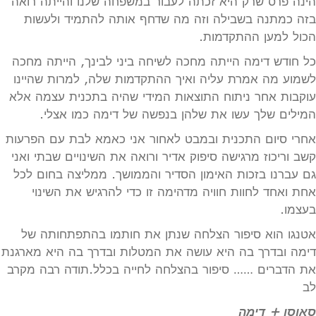
הינה פרס שרק היא זכתה לעבור במשפחה שלנו והייתה רואה
בזה כמתנה בשבילה וזה מה שדחף אותה להתמיד ולעשות
הכול למען ההתקדמות.
כל חודש דימה הייתה מחכה לשיחה ביני לבינך, הייתה מחכה
לשמוע מה אמרת עליה ואיך ההתקדמות שלה, למרות שהיינו
עוקבות אחר ניתוח התוצאות המידי שהיה בתכנית עצמה אלא
המילים שלך עשו את שלהן בנפשה של דימה כמו אצלי.
אחרי סיום התכנית ובמבט לאחור אני כאמא לבת עם הפרעות
קשב וריכוז מרגישה סיפוק אדיר ורואה את השינויים שבתי ואני
גם עברנו בזכות האימון הסדיר והממושך. ממליצה בחום לכל
אחת ואחד לחוות חוויה מדהימה זו כדי להרגיש את השינוי
בעצמו.
אטנגו הוא סיפור הצלחה שנתן את חותמו בהתפתחותה של
דימה ובדרך בה היא עושה את המטלות ובדרך בה היא מארגנת
את הדברים …… סיפור בהצלחה לחייה בכלל.תודה רבה מקרב
לב
סאוסן + דימה