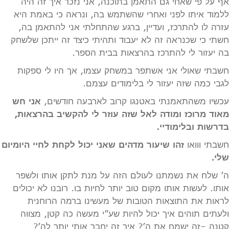
אף על פי שאחי גם התאמן בתוכנה, אני נזכר איך זה היה
ללמוד איתו לפני ואחרי שהשתמש בה, ונראה כי באמת היא
עזרה לו להתרכז, ועדיין, ברגע שהתחלתי אני להתאמן בה,
חשתי כי שכנראה זה לא יעבוד ותהיתי כיצד זה ייתכן שלשחק
בה יעזור לי להתרכז בהרצאות בבית הספר.
חשבתי שאולי אני אשתפר במשחק עצמו, אך היו לי ספקות
לגבי כמה שזה יעזור לי בלימודים עצמם.
עכשיו משהתאמנתי באטנגו קרוב לארבעה חודשים,
אני חש
מאוד מרוכז ומודה לאל שזה עוזר לי להקשיב בהרצאות,
בדרשות ובלימודיי.
חשבתי ווואו
זהו שיעור מדהים שאני יכול לקחת לחיי היומיום
שלי.
ה’ שלח את נשמתנו לעולם הזה על מנת לתקן אותו ולשפר
אותו. לעשות אותו מקום טוב יותר לחיות בו. רובנו לא יכולים
לראות את התוצאות הטובות של מעשינו ברמה הרוחנית
ולעתים תוהים איך יכול להיות שע”י מעשה כה קטן, מצווה
קטנה –זה ישמח את ה’? איך זה יחבר אותי יותר לה’?