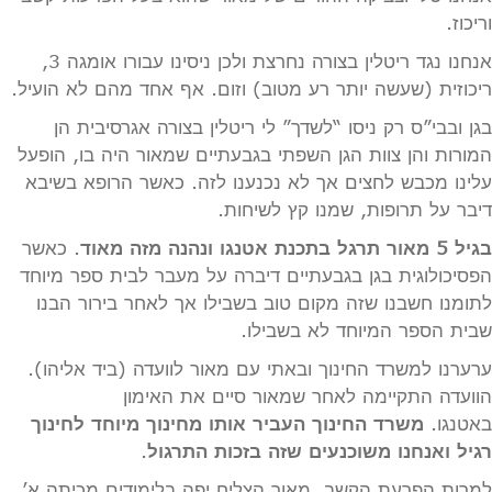
וריכוז.
אנחנו נגד ריטלין בצורה נחרצת ולכן ניסינו עבורו אומגה 3,
ריכוזית (שעשה יותר רע מטוב) וזום. אף אחד מהם לא הועיל.
בגן ובבי”ס רק ניסו “לשדך” לי ריטלין בצורה אגרסיבית הן
המורות והן צוות הגן השפתי בגבעתיים שמאור היה בו, הופעל
עלינו מכבש לחצים אך לא נכנענו לזה. כאשר הרופא בשיבא
דיבר על תרופות, שמנו קץ לשיחות.
בגיל 5 מאור תרגל בתכנת אטנגו ונהנה מזה מאוד
. כאשר
הפסיכולוגית בגן בגבעתיים דיברה על מעבר לבית ספר מיוחד
לתומנו חשבנו שזה מקום טוב בשבילו אך לאחר בירור הבנו
שבית הספר המיוחד לא בשבילו.
ערערנו למשרד החינוך ובאתי עם מאור לוועדה (ביד אליהו).
הוועדה התקיימה לאחר שמאור סיים את האימון
באטנגו.
משרד החינוך העביר אותו מחינוך מיוחד לחינוך
רגיל ואנחנו משוכנעים שזה בזכות התרגול
.
למרות הפרעת הקשב, מאור הצליח יפה בלימודים מכיתה א’