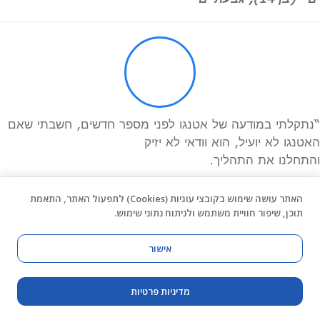
“נתקלתי במודעה של אטנגו לפני מספר חדשים, חשבתי שאם
האטנגו לא יועיל, הוא וודאי לא יזיק
והתחלנו את התהליך.
לשמחתנו, התוכנה מאד ידידותית לשימוש ומשפרת מאד
האתר עושה שימוש בקובצי עוגיות (Cookies) לתפעול האתר, התאמת
מיומנויות
.
תוכן, שיפור חוויית משתמש ולניתוח נתוני שימוש.
אט אט רעשי רקע שהפריעו לבני קודם לכן, לא הסיחו את דעתו
כבעבר.
אני ממליצה בחום על אטנגו.”
אישור
מיכל רווה בן-אסיאג
מדיניות פרטיות