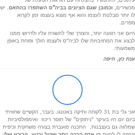
מכשירים,
וכמובן שגם הציונים בביה”ס השתפרו בהתאם
. יש
לו יותר סבלנות לעצמו והוא אף מוצא בעצמו זמן לקרוא
ספרים.
היום אני רגועה יותר, והצורך שלי להשגיח עליו ולדרוש ממנו
לבצע את המחויבויות שלו לביה”ס ולעצמו הולך ופוחת באופן
משמעותי.
ענת כץ, חיפה
אני גלי בת 31 לקוחה ותיקה באטנגו. בעבר, הקשיים שחוויתי
ביום יום היו בעיקר “ניתוקים” של חוסר ריכוז ואימפולסיביות
שמלווה גם בעצבנות. התכנה מועברת בצורה משחקית וכיפית
וגרמה לי להיות
בן אדם הרבה יותר שקול ורגוע, הריכוז שלי