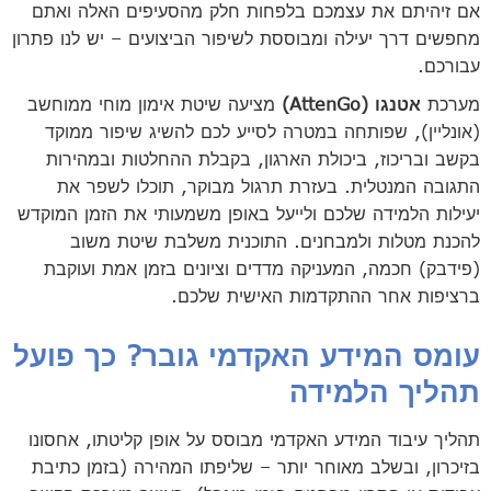
אם זיהיתם את עצמכם בלפחות חלק מהסעיפים האלה ואתם
מחפשים דרך יעילה ומבוססת לשיפור הביצועים – יש לנו פתרון
עבורכם.
מערכת
אטנגו (AttenGo)
מציעה שיטת אימון מוחי ממוחשב
(אונליין), שפותחה במטרה לסייע לכם להשיג שיפור ממוקד
בקשב ובריכוז, ביכולת הארגון, בקבלת ההחלטות ובמהירות
התגובה המנטלית. בעזרת תרגול מבוקר, תוכלו לשפר את
יעילות הלמידה שלכם ולייעל באופן משמעותי את הזמן המוקדש
להכנת מטלות ולמבחנים. התוכנית משלבת שיטת משוב
(פידבק) חכמה, המעניקה מדדים וציונים בזמן אמת ועוקבת
ברציפות אחר ההתקדמות האישית שלכם.
עומס המידע האקדמי גובר? כך פועל
תהליך הלמידה
תהליך עיבוד המידע האקדמי מבוסס על אופן קליטתו, אחסונו
בזיכרון, ובשלב מאוחר יותר – שליפתו המהירה (בזמן כתיבת