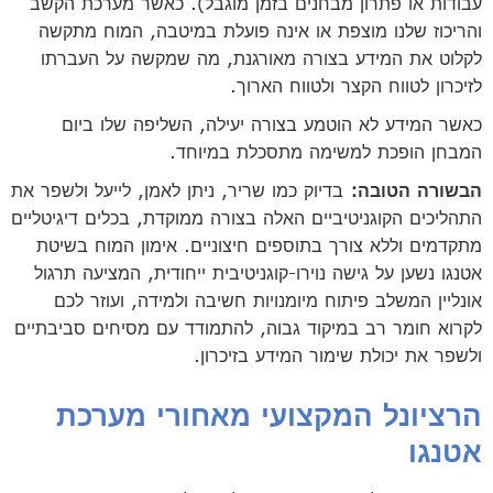
עבודות או פתרון מבחנים בזמן מוגבל). כאשר מערכת הקשב
והריכוז שלנו מוצפת או אינה פועלת במיטבה, המוח מתקשה
לקלוט את המידע בצורה מאורגנת, מה שמקשה על העברתו
לזיכרון לטווח הקצר ולטווח הארוך.
כאשר המידע לא הוטמע בצורה יעילה, השליפה שלו ביום
המבחן הופכת למשימה מתסכלת במיוחד.
הבשורה הטובה:
בדיוק כמו שריר, ניתן לאמן, לייעל ולשפר את
התהליכים הקוגניטיביים האלה בצורה ממוקדת, בכלים דיגיטליים
מתקדמים וללא צורך בתוספים חיצוניים. אימון המוח בשיטת
אטנגו נשען על גישה נוירו-קוגניטיבית ייחודית, המציעה תרגול
אונליין המשלב פיתוח מיומנויות חשיבה ולמידה, ועוזר לכם
לקרוא חומר רב במיקוד גבוה, להתמודד עם מסיחים סביבתיים
ולשפר את יכולת שימור המידע בזיכרון.
הרציונל המקצועי מאחורי מערכת
אטנגו