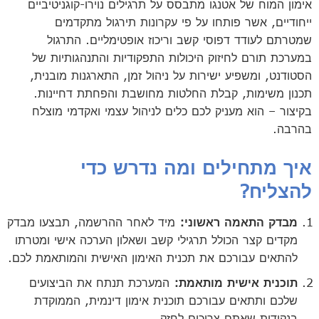
אימון המוח של אטנגו מתבסס על תרגילים נוירו-קוגניטיביים
ייחודיים, אשר פותחו על פי עקרונות תירגול מתקדמים
שמטרתם לעודד דפוסי קשב וריכוז אופטימליים. התרגול
במערכת תורם לחיזוק היכולות התפקודיות והתנהגותיות של
הסטודנט, ומשפיע ישירות על ניהול זמן, התארגנות מובנית,
תכנון משימות, קבלת החלטות מחושבת והפחתת דחיינות.
בקיצור – הוא מעניק לכם כלים לניהול עצמי ואקדמי מוצלח
בהרבה.
איך מתחילים ומה נדרש כדי
להצליח?
מבדק התאמה ראשוני:
מיד לאחר ההרשמה, תבצעו מבדק
מקדים קצר הכולל תרגילי קשב ושאלון הערכה אישי ומטרתו
להתאים עבורכם את תכנית האימון האישית והמותאמת לכם.
תוכנית אישית מותאמת:
המערכת תנתח את הביצועים
שלכם ותתאים עבורכם תוכנית אימון דינמית, הממוקדת
בנקודות שאתם צריכים לחזק.