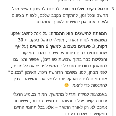
תרגול בקצב שלכם:
תוכלו להיכנס לחשבון האישי מכל
מחשב ובכל זמן, להתקדם בקצב שלכם, לצפות בציונים
ולעקוב אחר גרף השיפור לאורך הסמסטר.
המפתח להישגים הוא התמדה:
על מנת להשיג אפקט
משמעותי לטווח הארוך, מומלץ לתרגל בעקביות
30
דקות, 3 פעמים בשבוע, למשך 6 חודשים
(על אף
שסטודנטים רבים דיווחו על שיפור במדדי המיקוד
והצלילות כבר בתוך שבועות ספורים), אפשר ורצוי גם
להתאמן בתוכנית התרגילים ממש לפני יציאה ללימודים,
לפני מבחן, לפני משימה הדורשת ריכוז. האימון ״מכניס״
את המוח לריכוז ואז קל יותר לבצע את המשימה. צריך
להתנסות כדי להאמין
באמצעות למידה ותרגול מתמשך, המוח מטמיע הרגלי
עבודה וקשב יעילים ומיומנויות חשיבה חדות, שישרתו
אתכם לא רק לאורך התואר – אלא בכל תחומי החיים
המקצועיים שלכם בעתיד.